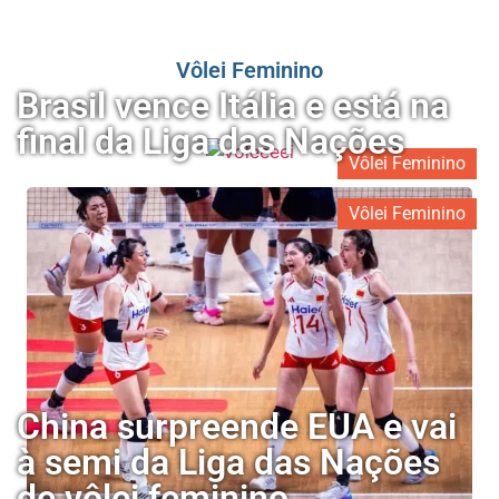
Vôlei Feminino
Brasil vence Itália e está na
final da Liga das Nações
Vôlei Feminino
Vôlei Feminino
China surpreende EUA e vai
à semi da Liga das Nações
de vôlei feminino