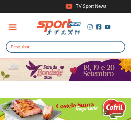
TV Sport News