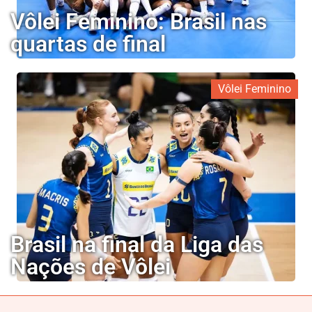
Vôlei Feminino: Brasil nas
quartas de final
Vôlei Feminino
Brasil na final da Liga das
Nações de Vôlei