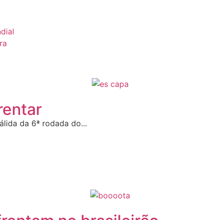
dial
ra
rentar
lida da 6ª rodada do...