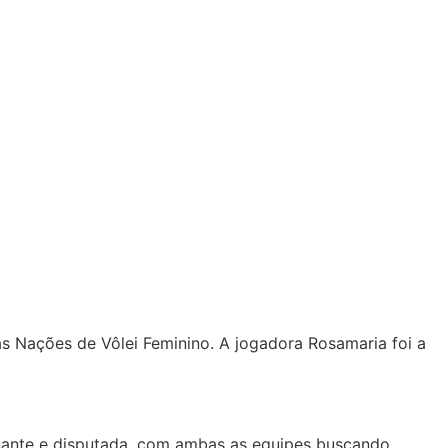
das Nações de Vôlei Feminino. A jogadora Rosamaria foi a
ionante e disputada, com ambas as equipes buscando