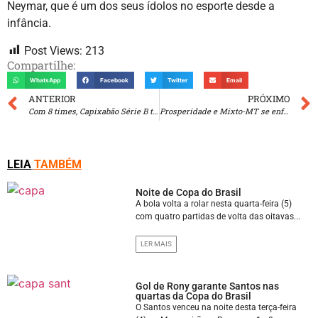
Neymar, que é um dos seus ídolos no esporte desde a
infância.
Post Views:
213
Compartilhe:
WhatsApp
Facebook
Twitter
Email
ANTERIOR
PRÓXIMO
Com 8 times, Capixabão Série B tem fórmula de disputa definida e tabela sorteada
Prosperidade e Mixto-MT se enfrentam nas oitavas da Copa do Brasil
LEIA
TAMBÉM
Noite de Copa do Brasil
A bola volta a rolar nesta quarta-feira (5)
com quatro partidas de volta das oitavas...
LER MAIS
Gol de Rony garante Santos nas
quartas da Copa do Brasil
O Santos venceu na noite desta terça-feira