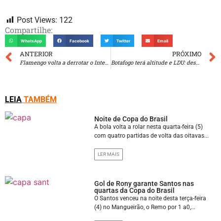
Post Views:
122
Compartilhe:
WhatsApp
Facebook
Twitter
Email
ANTERIOR
PRÓXIMO
Flamengo volta a derrotar o Internacional e avança na Libertadores
Botafogo terá altitude e LDU: desafios da Libertadores
LEIA
TAMBÉM
Noite de Copa do Brasil
A bola volta a rolar nesta quarta-feira (5)
com quatro partidas de volta das oitavas...
LER MAIS
Gol de Rony garante Santos nas
quartas da Copa do Brasil
O Santos venceu na noite desta terça-feira
(4) no Mangueirão, o Remo por 1 a0,...