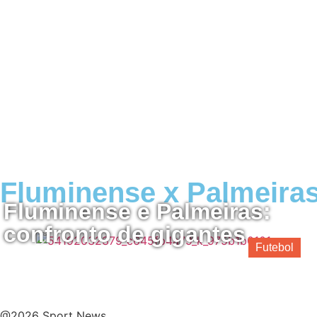
Fluminense x Palmeira
Fluminense e Palmeiras:
confronto de gigantes
Futebol
@2026 Sport News.