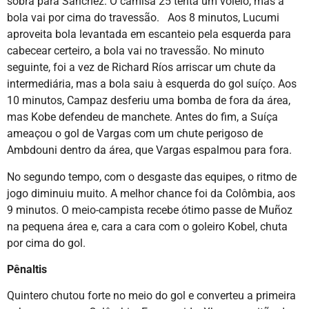
sobra para Sánchez. O camisa 25 tenta um voleio, mas a
bola vai por cima do travessão. Aos 8 minutos, Lucumi
aproveita bola levantada em escanteio pela esquerda para
cabecear certeiro, a bola vai no travessão. No minuto
seguinte, foi a vez de Richard Ríos arriscar um chute da
intermediária, mas a bola saiu à esquerda do gol suíço. Aos
10 minutos, Campaz desferiu uma bomba de fora da área,
mas Kobe defendeu de manchete. Antes do fim, a Suíça
ameaçou o gol de Vargas com um chute perigoso de
Ambdouni dentro da área, que Vargas espalmou para fora.
No segundo tempo, com o desgaste das equipes, o ritmo de
jogo diminuiu muito. A melhor chance foi da Colômbia, aos
9 minutos. O meio-campista recebe ótimo passe de Muñoz
na pequena área e, cara a cara com o goleiro Kobel, chuta
por cima do gol.
Pênaltis
Quintero chutou forte no meio do gol e converteu a primeira