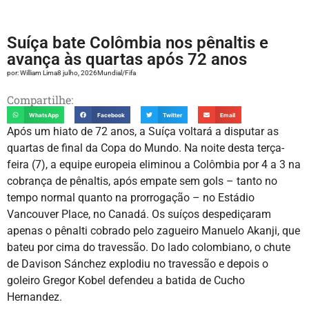
Suíça bate Colômbia nos pênaltis e
avança às quartas após 72 anos
por:
William Lima
8 julho, 2026
Mundial/Fifa
Compartilhe:
WhatsApp
Facebook
Twitter
Email
Após um hiato de 72 anos, a Suíça voltará a disputar as
quartas de final da Copa do Mundo. Na noite desta terça-
feira (7), a equipe europeia eliminou a Colômbia por 4 a 3 na
cobrança de pênaltis, após empate sem gols – tanto no
tempo normal quanto na prorrogação – no Estádio
Vancouver Place, no Canadá. Os suíços despediçaram
apenas o pênalti cobrado pelo zagueiro Manuelo Akanji, que
bateu por cima do travessão. Do lado colombiano, o chute
de Davison Sánchez explodiu no travessão e depois o
goleiro Gregor Kobel defendeu a batida de Cucho
Hernandez.