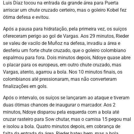
Luis Díaz tocou na entrada da grande área para Puerta
arriscar um chute cruzado certeiro, mas o goleiro Kobel fez
ótima defesa e evitou.
Após a pausa para hidratação, pela primeira vez, os suíços
ofereceram perigo ao gol de Vargas. Aos 29 minutos, Rieder
se valeu de vacilo de Muñoz na defesa, invadiu a área e
desferiu um forte chute cruzado, que o goleiro colombiano
espalmou para fora. Dois minutos depois, Ndoye quase abre
o placar para os europeus, em outro chute cruzado, mas
Vargas, atento, agarrou a bola. Nos 10 minutos finais, os
colombianos até pressionaram, mas não converteram
finalizações em gols.
Após o intervalo, os suíços se lançaram ao ataque e tiveram
duas ótimas chances de inaugurar o marcador. Aos 2
minutos, Ndoye disparou pela esquerda com a bola até
cruzar rasteiro para Sow chutar, mas o camisa 15 pegou mal
e isolou a bola. Quatro minutos depois, em cobrança de
falta da entrada da área, Rieder bateu bem, mas a bola