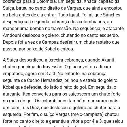
cobrança para a Colômbia. Em seguida, Xhaca, capitão da
Suíça, bateu no canto direito de Vargas, que ainda encostou
na bola antes de ela entrar. Tudo igual. Foi aí, que Sánches
desperdiçou a segunda cobrança dos colombianos, ao
mandar uma bomba no travessão. Na sequência, o atacante
Amdouni deslocou o goleiro, chutando no canto esquerdo.
Depois foi a vez de Campaz desferir um chute rasteiro que
passou por baixo de Kobel e entrou.
A Suíça desperdiçou a terceira cobrança, quando Akanji
chutou por cima do travessão. O placar voltou a ficara
empatado, agora em 3 a 3. No entanto, na cobrança
seguinte de Cucho Hernández, brilhou a estrela do goleiro
Kobel que defendeu do lado direito do gol. Em seguida, o
atacante Itten converteu para os suíçoscom um chute forte
no meio do gol. Os colombianos também marcaram mais
um com Luis Díaz, que deslocou o goleiro ao chutar para a
esquerda. Por fim, o suíço Vargas (meio-campista) chutou
forte no canto direito e garantiu a vitória por 4 a 3, que selou