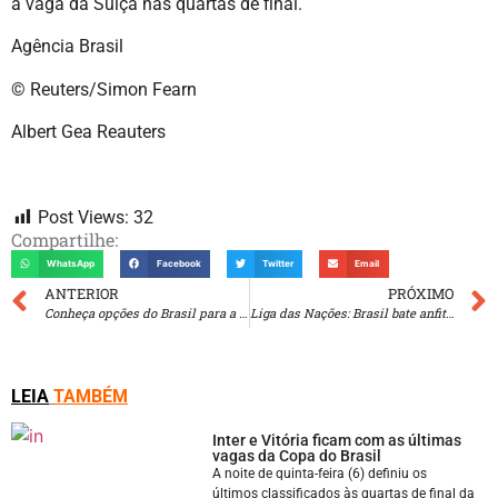
a vaga da Suíça nas quartas de final.
Agência Brasil
© Reuters/Simon Fearn
Albert Gea Reauters
Post Views:
32
Compartilhe:
WhatsApp
Facebook
Twitter
Email
ANTERIOR
PRÓXIMO
Conheça opções do Brasil para a próxima Copa; meio-campo é o foco
Liga das Nações: Brasil bate anfitrião Japão em abertura de 3ª semana
LEIA
TAMBÉM
Inter e Vitória ficam com as últimas
vagas da Copa do Brasil
A noite de quinta-feira (6) definiu os
últimos classificados às quartas de final da