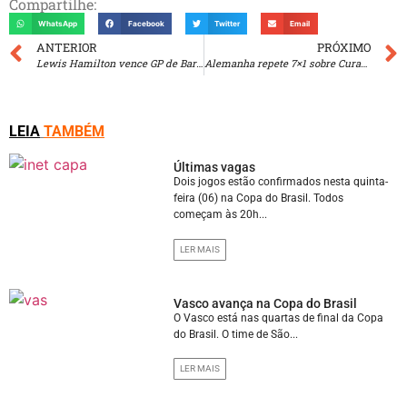
Compartilhe:
WhatsApp
Facebook
Twitter
Email
ANTERIOR
PRÓXIMO
Lewis Hamilton vence GP de Barcelona
Alemanha repete 7×1 sobre Curaçao, que faz seu primeiro gol em Copas
LEIA
TAMBÉM
Últimas vagas
Dois jogos estão confirmados nesta quinta-
feira (06) na Copa do Brasil. Todos
começam às 20h...
LER MAIS
Vasco avança na Copa do Brasil
O Vasco está nas quartas de final da Copa
do Brasil. O time de São...
LER MAIS