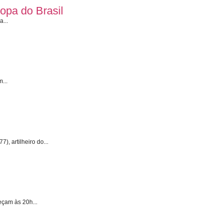
Copa do Brasil
a...
...
), artilheiro do...
eçam às 20h...