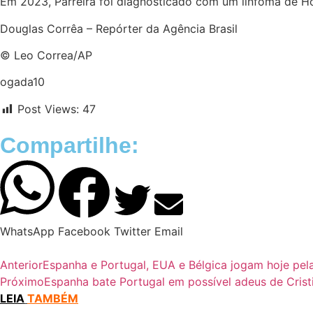
Em 2023, Parreira foi diagnosticado com um linfoma de Hod
Douglas Corrêa – Repórter da Agência Brasil
© Leo Correa/AP
ogada10
Post Views:
47
Compartilhe:
WhatsApp
Facebook
Twitter
Email
Anterior
Espanha e Portugal, EUA e Bélgica jogam hoje pel
Próximo
Espanha bate Portugal em possível adeus de Cris
LEIA
TAMBÉM