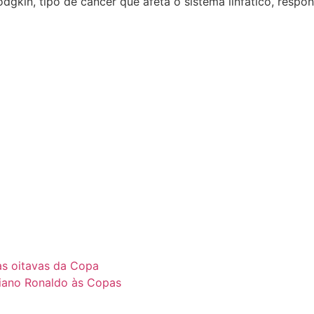
gkin, tipo de câncer que afeta o sistema linfático, respo
as oitavas da Copa
tiano Ronaldo às Copas