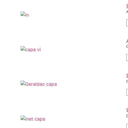
A
O
O
D