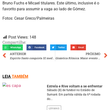
Bruno Fuchs e Micael titulares. Este último, inclusive é o
favorito para assumir a vaga ao lado de Gómez.
Fotos: Cesar Greco/Palmeiras
Post Views:
148
Compartilhe:
WhatsApp
Facebook
Twitter
Email
ANTERIOR
PRÓXIMO
Espírito Santo conquista 32 medalhas no Brasileiro de kickboxing
Ginástica Rítmica: Maior evento da América do Sul
LEIA
TAMBÉM
Estrela e Rive voltam a se enfrentar
Sábado (8) de futebol no Estádio de
Sumaré. Em partida válida da 6ª rodada
do...
LER MAIS