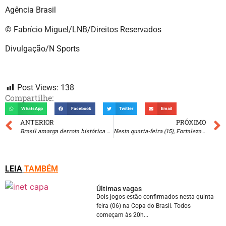
Agência Brasil
© Fabrício Miguel/LNB/Direitos Reservados
Divulgação/N Sports
Post Views:
138
Compartilhe:
WhatsApp
Facebook
Twitter
Email
ANTERIOR
PRÓXIMO
Brasil amarga derrota histórica para o Japão em amistoso em Tóquio
Nesta quarta-feira (15), Fortaleza e Vasco
LEIA
TAMBÉM
Últimas vagas
Dois jogos estão confirmados nesta quinta-
feira (06) na Copa do Brasil. Todos
começam às 20h...