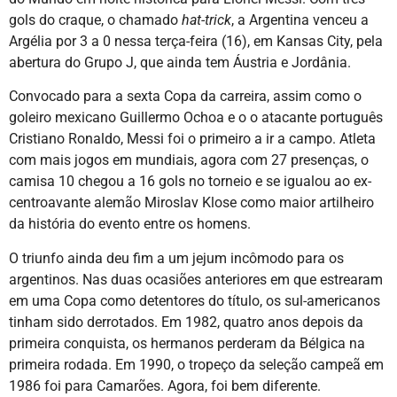
gols do craque, o chamado
hat-trick
, a Argentina venceu a
Argélia por 3 a 0 nessa terça-feira (16), em Kansas City, pela
abertura do Grupo J, que ainda tem Áustria e Jordânia.
Convocado para a sexta Copa da carreira, assim como o
goleiro mexicano Guillermo Ochoa e o o atacante português
Cristiano Ronaldo, Messi foi o primeiro a ir a campo. Atleta
com mais jogos em mundiais, agora com 27 presenças, o
camisa 10 chegou a 16 gols no torneio e se igualou ao ex-
centroavante alemão Miroslav Klose como maior artilheiro
da história do evento entre os homens.
O triunfo ainda deu fim a um jejum incômodo para os
argentinos. Nas duas ocasiões anteriores em que estrearam
em uma Copa como detentores do título, os sul-americanos
tinham sido derrotados. Em 1982, quatro anos depois da
primeira conquista, os hermanos perderam da Bélgica na
primeira rodada. Em 1990, o tropeço da seleção campeã em
1986 foi para Camarões. Agora, foi bem diferente.