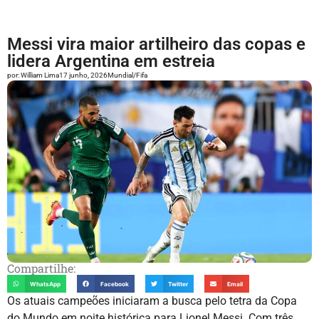
Messi vira maior artilheiro das copas e
lidera Argentina em estreia
por:
William Lima
17 junho, 2026
Mundial/Fifa
Compartilhe:
WhatsApp
Facebook
Twitter
Email
Os atuais campeões iniciaram a busca pelo tetra da Copa
do Mundo em noite histórica para Lionel Messi. Com três