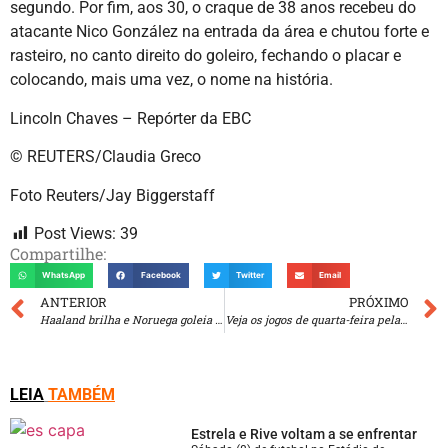
segundo. Por fim, aos 30, o craque de 38 anos recebeu do
atacante Nico González na entrada da área e chutou forte e
rasteiro, no canto direito do goleiro, fechando o placar e
colocando, mais uma vez, o nome na história.
Lincoln Chaves – Repórter da EBC
© REUTERS/Claudia Greco
Foto Reuters/Jay Biggerstaff
Post Views:
39
Compartilhe:
WhatsApp
Facebook
Twitter
Email
ANTERIOR
PRÓXIMO
Haaland brilha e Noruega goleia Iraque em seu retorno à Copa do Mundo
Veja os jogos de quarta-feira pela Copa do Mundo 2026
LEIA
TAMBÉM
Estrela e Rive voltam a se enfrentar