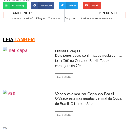
WhatsApp
Facebook
Twitter
Email
ANTERIOR
PRÓXIMO
Fim de contrato: Philippe Coutinho pode deixar o Vasco para disputar o Super Mundial de Clubes
Neymar e Santos iniciam conversas para renovação de contrato
LEIA
TAMBÉM
Últimas vagas
Dois jogos estão confirmados nesta quinta-
feira (06) na Copa do Brasil. Todos
começam às 20h...
LER MAIS
Vasco avança na Copa do Brasil
O Vasco está nas quartas de final da Copa
do Brasil. O time de São...
LER MAIS