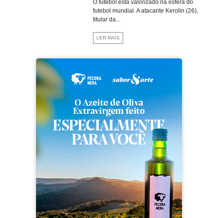
O futebol está valorizado na esfera do
futebol mundial. A atacante Kerolin (26),
titular da...
LER MAIS