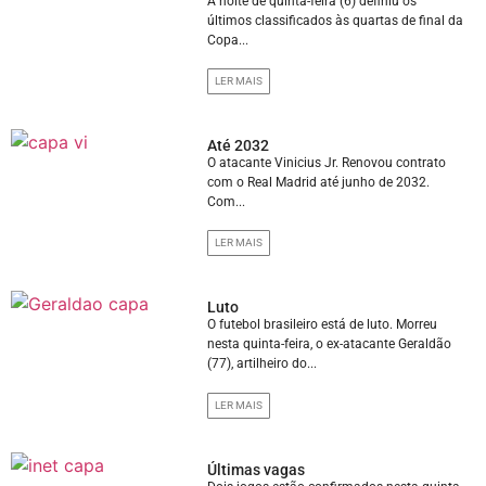
A noite de quinta-feira (6) definiu os
últimos classificados às quartas de final da
Copa...
LER MAIS
Até 2032
O atacante Vinicius Jr. Renovou contrato
com o Real Madrid até junho de 2032.
Com...
LER MAIS
Luto
O futebol brasileiro está de luto. Morreu
nesta quinta-feira, o ex-atacante Geraldão
(77), artilheiro do...
LER MAIS
Últimas vagas