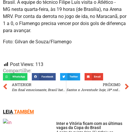
Brasil. A equipe do técnico Filipe Luís visita o Atlético -
MG nesta quarta-feira, às 19 horas (de Brasília), na Arena
MRV. Por conta da derrota no jogo de ida, no Maracanã, por
1 a 0, o Flamengo precisa vencer por dois gols de diferença
para avançar.
Foto: Gilvan de Souza/Flamengo
Post Views:
113
Compartilhe:
WhatsApp
Facebook
Twitter
Email
ANTERIOR
PRÓXIMO
Em final emocionante, Brasil bate Colômbia e é campeão da Copa América
Santos x Juventude: hoje, 18ª rodada do Campeonato Brasileiro
LEIA
TAMBÉM
Inter e Vitória ficam com as últimas
vagas da Copa do Brasil