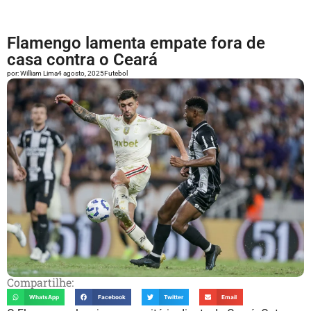
Flamengo lamenta empate fora de
casa contra o Ceará
por:
William Lima
4 agosto, 2025
Futebol
Compartilhe:
WhatsApp
Facebook
Twitter
Email