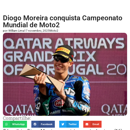
Diogo Moreira conquista Campeonato
Mundial de Moto2
por:
William Lima
17 novembro, 2025
Moto2
Compartilhe:
WhatsApp
Facebook
Twitter
Email