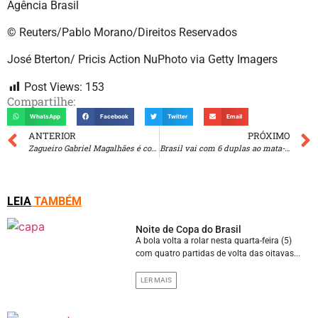
Agência Brasil
© Reuters/Pablo Morano/Direitos Reservados
José Bterton/ Pricis Action NuPhoto via Getty Imagers
Post Views:
153
Compartilhe:
WhatsApp
Facebook
Twitter
Email
ANTERIOR
PRÓXIMO
Zagueiro Gabriel Magalhães é cortado da seleção brasileira
Brasil vai com 6 duplas ao mata-mata do Mundial de vôlei de praia
LEIA
TAMBÉM
Noite de Copa do Brasil
A bola volta a rolar nesta quarta-feira (5)
com quatro partidas de volta das oitavas...
LER MAIS