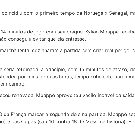
coincidiu com o primeiro tempo de Noruega x Senegal, ma
s 14 minutos de jogo com seu craque. Kylian Mbappé recebe
não conseguiu evitar que ela entrasse.
archa lenta, cozinharam a partida sem criar real perigo. N
da seria retomada, a princípio, com 15 minutos de atraso,
stendeu por mais de duas horas, tempo suficiente para um
m em campo.
receu renovada. Mbappé aproveitou vacilo incrível da saíd
0 da França marcar o segundo dele na partida. Mbappé segu
o) e das Copas (são 16 contra 18 de Messi na história). 