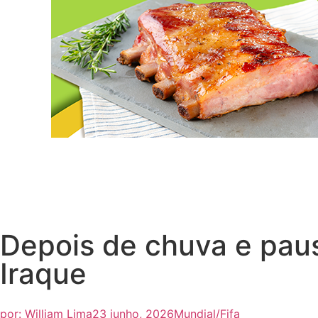
Depois de chuva e pau
Iraque
por:
William Lima
23 junho, 2026
Mundial/Fifa