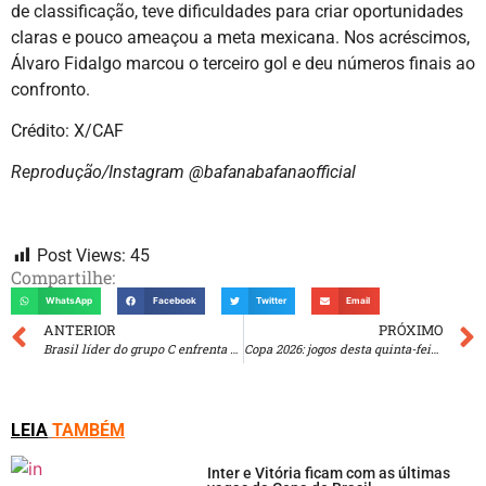
de classificação, teve dificuldades para criar oportunidades
claras e pouco ameaçou a meta mexicana. Nos acréscimos,
Álvaro Fidalgo marcou o terceiro gol e deu números finais ao
confronto.
Crédito: X/CAF
Reprodução/Instagram @bafanabafanaofficial
Post Views:
45
Compartilhe:
WhatsApp
Facebook
Twitter
Email
ANTERIOR
PRÓXIMO
Brasil líder do grupo C enfrenta Escócia
Copa 2026: jogos desta quinta-feira definem grupos D, E e F
LEIA
TAMBÉM
Inter e Vitória ficam com as últimas