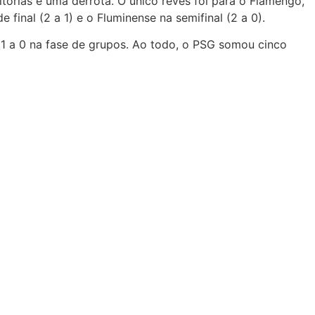
tórias e uma derrota. O único revés foi para o Flamengo,
final (2 a 1) e o Fluminense na semifinal (2 a 0).
 1 a 0 na fase de grupos. Ao todo, o PSG somou cinco