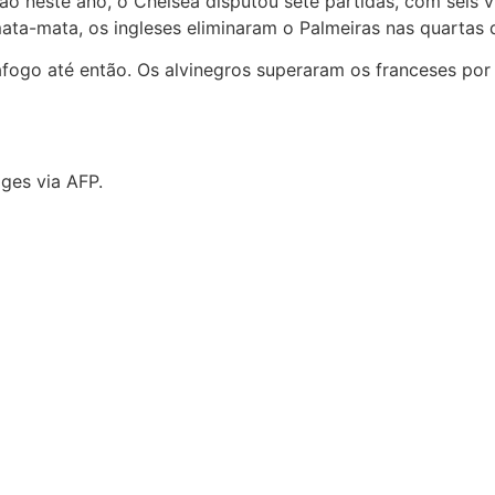
 neste ano, o Chelsea disputou sete partidas, com seis vi
ta-mata, os ingleses eliminaram o Palmeiras nas quartas de 
afogo até então. Os alvinegros superaram os franceses por
ges via AFP.