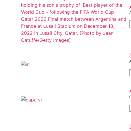
A
A
O