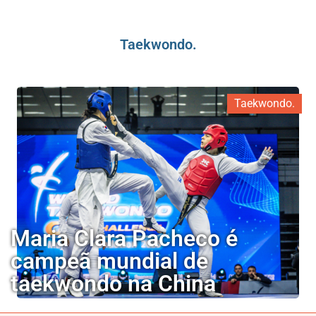
Taekwondo.
Taekwondo.
Maria Clara Pacheco é
campeã mundial de
taekwondo na China