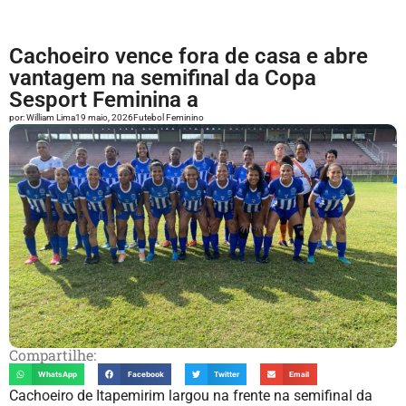
Cachoeiro vence fora de casa e abre
vantagem na semifinal da Copa
Sesport Feminina a
por:
William Lima
19 maio, 2026
Futebol Feminino
Compartilhe:
WhatsApp
Facebook
Twitter
Email
Cachoeiro de Itapemirim largou na frente na semifinal da