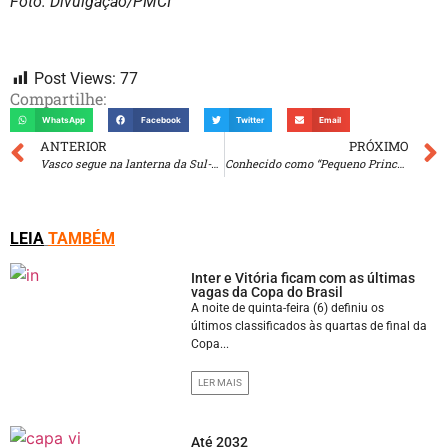
Foto: Divulgação/PMCI
Post Views:
77
Compartilhe:
WhatsApp
Facebook
Twitter
Email
ANTERIOR
PRÓXIMO
Vasco segue na lanterna da Sul-Americana
Conhecido como “Pequeno Prince” Geovani Silva, ídolo do Vasco
LEIA
TAMBÉM
Inter e Vitória ficam com as últimas
vagas da Copa do Brasil
A noite de quinta-feira (6) definiu os
últimos classificados às quartas de final da
Copa...
LER MAIS
Até 2032