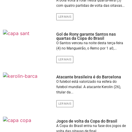
A bola volta a rolar nesta quarta-feira (5)
com quatro partidas de volta das oitavas...
LER MAIS
Gol de Rony garante Santos nas
quartas da Copa do Brasil
O Santos venceu na noite desta terça-feira
(4) no Mangueirão, o Remo por 1 a0,...
LER MAIS
Atacante brasileira é do Barcelona
O futebol está valorizado na esfera do
futebol mundial. A atacante Kerolin (26),
titular da...
LER MAIS
Jogos de volta da Copa do Brasil
A Copa do Brasil entra na fase dos jogos de
volta das oitavas de final...