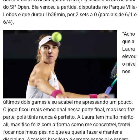
do SP Open. Bia venceu a partida, disputada no Parque Villa-
Lobos e que durou 1h38min, por 2 sets a 0 (parciais de 6/1 e
6/4).
“Acho
que a
Laura
elevou
o nível
nos
últimos dois games e eu acabei me apressando um pouco.
O jogo ficou mais emocional nessa parte final, mas isso faz
parte, pois tênis nunca é perfeito. A Laura tem muito mérito
ali, mas fico feliz com a forma como me concentrei, tentei
focar nos meus pés, no que eu queria fazer e manter a
disciplina. A torcida brasileira é sempre especial e espero