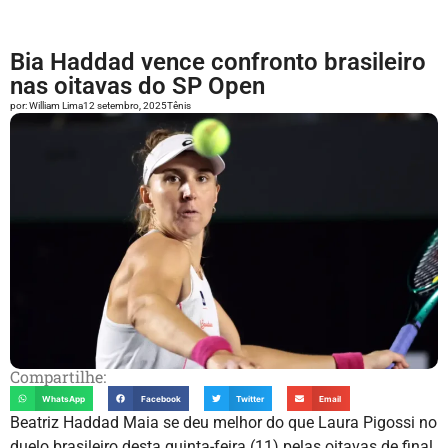
Bia Haddad vence confronto brasileiro
nas oitavas do SP Open
por:
William Lima
12 setembro, 2025
Tênis
Compartilhe:
WhatsApp
Facebook
Twitter
Email
Beatriz Haddad Maia se deu melhor do que Laura Pigossi no
duelo brasileiro desta quinta-feira (11) pelas oitavas de final