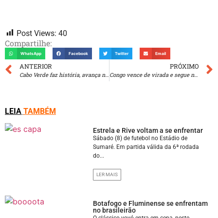
Post Views:
40
Compartilhe:
WhatsApp
Facebook
Twitter
Email
ANTERIOR
PRÓXIMO
Cabo Verde faz história, avança na Copa e vai enfrentar a Argentina
Congo vence de virada e segue na Copa, assim como Colômbia e Portugal
LEIA
TAMBÉM
Estrela e Rive voltam a se enfrentar
Sábado (8) de futebol no Estádio de
Sumaré. Em partida válida da 6ª rodada
do...
LER MAIS
Botafogo e Fluminense se enfrentam
no brasileirão
O clássico vovó entra em cena, neste