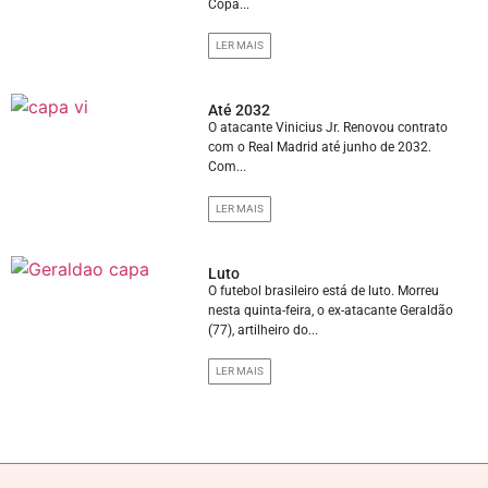
Copa...
LER MAIS
Até 2032
O atacante Vinicius Jr. Renovou contrato
com o Real Madrid até junho de 2032.
Com...
LER MAIS
Luto
O futebol brasileiro está de luto. Morreu
nesta quinta-feira, o ex-atacante Geraldão
(77), artilheiro do...
LER MAIS