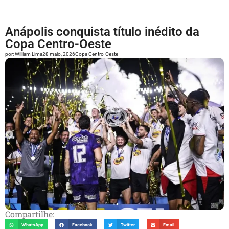
Anápolis conquista título inédito da
Copa Centro-Oeste
por:
William Lima
28 maio, 2026
Copa Centro-Oeste
Compartilhe:
WhatsApp
Facebook
Twitter
Email