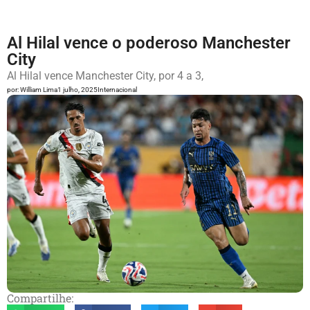
Al Hilal vence o poderoso Manchester
City
Al Hilal vence Manchester City, por 4 a 3,
por:
William Lima
1 julho, 2025
Internacional
Compartilhe: