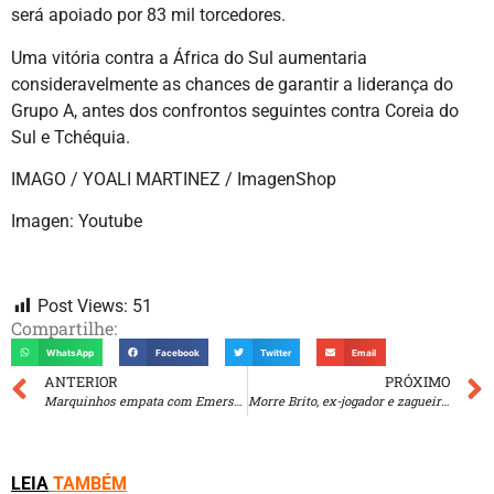
será apoiado por 83 mil torcedores.
Uma vitória contra a África do Sul aumentaria
consideravelmente as chances de garantir a liderança do
Grupo A, antes dos confrontos seguintes contra Coreia do
Sul e Tchéquia.
IMAGO / YOALI MARTINEZ / ImagenShop
Imagen: Youtube
Post Views:
51
Compartilhe:
WhatsApp
Facebook
Twitter
Email
ANTERIOR
PRÓXIMO
Marquinhos empata com Emerson Leão e Ronaldo em número de jogos pela Seleção: 105
Morre Brito, ex-jogador e zagueiro do tri
LEIA
TAMBÉM