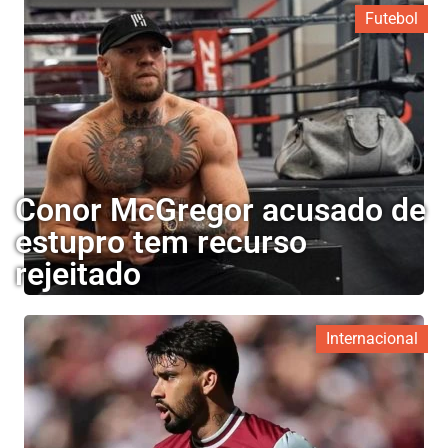
Futebol
Conor McGregor acusado de
estupro tem recurso
rejeitado
Internacional