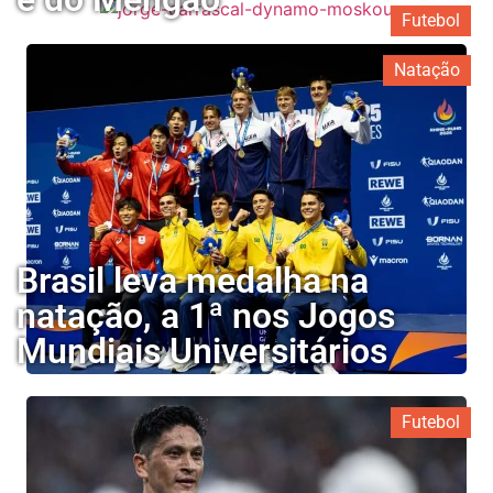
Futebol
Natação
Brasil leva medalha na
natação, a 1ª nos Jogos
Mundiais Universitários
Futebol