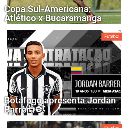
Copa Sul-Americana:
Atlético x Bucaramanga
Futebol
Botafogo apresenta Jordan
Barrera
Futebol